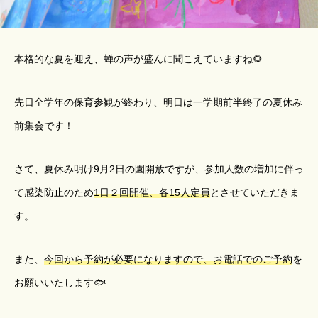
本格的な夏を迎え、蝉の声が盛んに聞こえていますね🌻
先日全学年の保育参観が終わり、明日は一学期前半終了の夏休み
前集会です！
さて、夏休み明け9月2日の園開放ですが、参加人数の増加に伴っ
て感染防止のため
1日２回開催、各15人定員
とさせていただきま
す。
また、
今回から予約が必要になりますので、お電話でのご予約
を
お願いいたします🐟