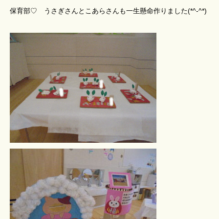
保育部♡ うさぎさんとこあらさんも一生懸命作りました(*^-^*)