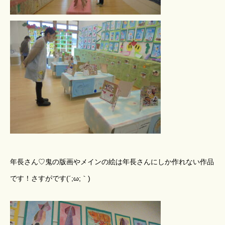
年長さん♡鬼の版画やメインの絵は年長さんにしか作れない作品
です！さすがです(´;ω;｀)