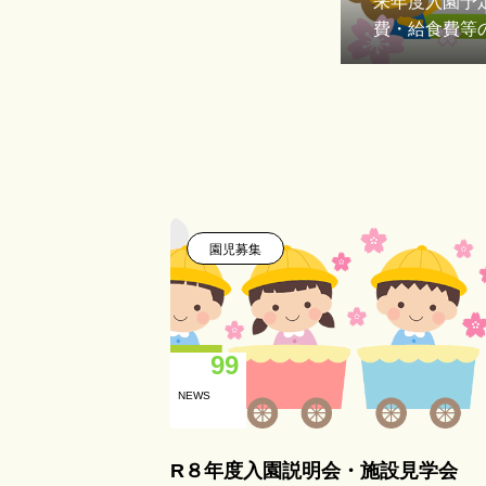
来年度入園予
費・給食費等
園児募集
99
NEWS
R８年度入園説明会・施設見学会