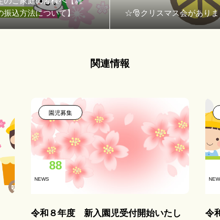
定のご家庭の皆様へ【雑
の振込方法について】
☆🎅クリスマス会がありま
関連情報
園児募集
88
NEWS
NEW
令和８年度 新入園児受付開始いたし
令