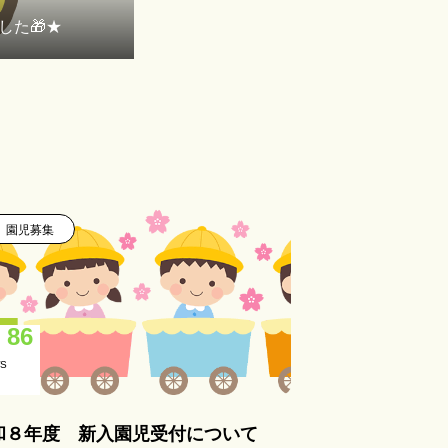
した🎁★
園児募集
86
S
和８年度 新入園児受付について