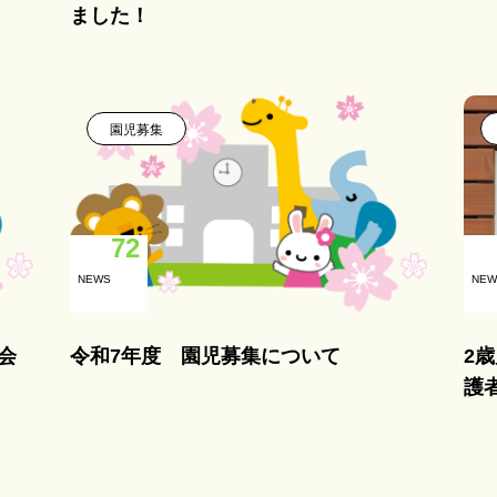
ました！
園児募集
72
NEWS
NEW
会
令和7年度 園児募集について
2
護