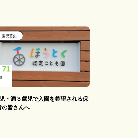
園児募集
71
S
歳児・満３歳児で入園を希望される保
者の皆さんへ